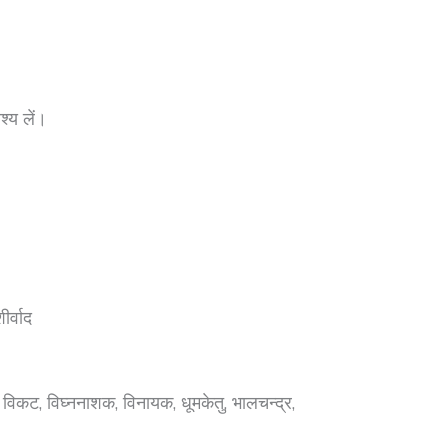
्य लें।
।
र्वाद
विकट, विघ्ननाशक, विनायक, धूमकेतु, भालचन्द्र,