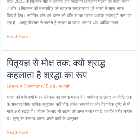
साल 2025 के सितम्बर माह में आकाश एक अद्वितीय खगोलीय घटना का साक्षी बनेगा।
7 और 8 सितम्बर की मध्यरात्रि को खग्रास चन्द्रग्रहण पूरे भारत में साफ-साफ
दिखाई देगा। ज्योतिष और धर्म-दर्शन की दृष्टि से यह ग्रहण अत्यंत महत्वपूर्ण माना जा
रहा है। आइए विस्तार से जानते हैं ग्रहण के समय, प्रभाव और धार्मिक महत्व
7
Read More »
सितम्बर
2025
का
पितृयज्ञ से मोक्ष तक: क्यों श्राद्ध
खग्रास
कहलाता है श्रद्धा का रूप
चन्द्रग्रहण
–
Leave a Comment
/
Blog
/
admin
सम्पूर्ण
भारत
भारत की परंपराओं में हर संस्कार का अपना महत्व है। गर्भाधान से लेकर अन्त्येष्टि तक
में
के संस्कार सिर्फ धार्मिक अनुष्ठान नहीं होते, बल्कि सामाजिक और वैज्ञानिक दृष्टि से भी
अद्भुत
गहरे अर्थ रखते हैं। जीवन के बाद भी आत्मा को अमर माना गया है, जबकि शरीर नश्वर
दृश्य
है। मृत्यु के पश्चात आत्मा अपने कर्मों के अनुसार
पितृयज्ञ
Read More »