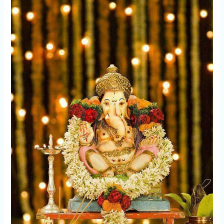
संपन्नता
देने
वाली
तांत्रिक
शक्ति