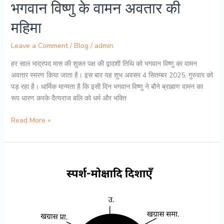
भगवान विष्णु के वामन अवतार की
पूजा-
विधि
महिमा
और
कथा
Leave a Comment
/
Blog
/
admin
हर साल भाद्रपद मास की शुक्ल पक्ष की द्वादशी तिथि को भगवान विष्णु का वामन
अवतार स्मरण किया जाता है। इस बार यह शुभ अवसर 4 सितम्बर 2025, गुरुवार को
पड़ रहा है। धार्मिक मान्यता है कि इसी दिन भगवान विष्णु ने बौने ब्राह्मण वामन का
रूप धारण करके दैत्यराज बलि को धर्म और भक्ति
वामन
Read More »
जयंती
4
सितम्बर
2025
–
भगवान
विष्णु
के
वामन