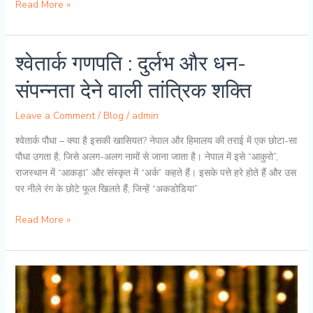
रुद्रयामल
Read More »
तंत्र
में
गणपति
श्वेतार्क गणपति : दुर्लभ और धन-
उपासना:
संपन्नता देने वाली तांत्रिक शक्ति
सरल
और
Leave a Comment
/
Blog
/
admin
शीघ्र
साधना
श्वेतार्क पौधा – क्या है इसकी खासियत? नेपाल और हिमालय की तराई में एक छोटा-सा
का
पौधा उगता है, जिसे अलग-अलग नामों से जाना जाता है। नेपाल में इसे “आकुरो”,
मार्ग
राजस्थान में “आकड़ा” और संस्कृत में “अर्क” कहते हैं। इसके पत्ते हरे होते हैं और उस
पर नीले रंग के छोटे फूल खिलते हैं, जिन्हें “अकडोडिया”
श्वेतार्क
Read More »
गणपति
:
दुर्लभ
और
धन-