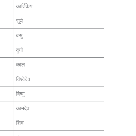
कार्तिकेय
सूर्य
वसु
दुर्गा
काल
विश्वेदेव
विष्णु
कामदेव
शिव