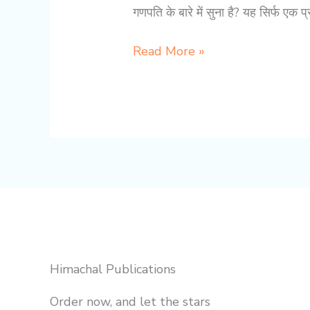
गणपति के बारे में सुना है? यह सिर्फ एक प
पारदेश्वर
Read More »
गणपति:
घर-
परिवार
में
सुख,
शांति
और
अक्षय
समृद्धि
का
Himachal Publications
राज़
Order now, and let the stars